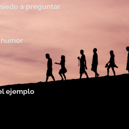
miedo a preguntar
l humor
el ejemplo