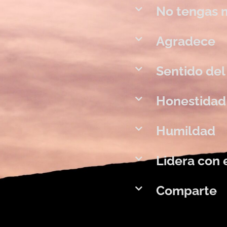
No tengas 
Agradece
Sentido de
Honestidad
Humildad
Lidera con 
Comparte